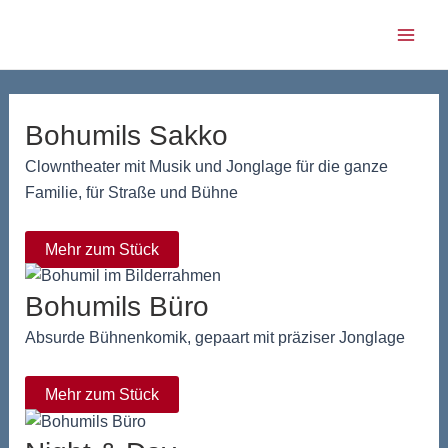
Zum
Main
Inhalt
Men
springen
Bohumils Sakko
Clowntheater mit Musik und Jonglage für die ganze
Familie, für Straße und Bühne
Mehr zum Stück
Bohumils Büro
Absurde Bühnenkomik, gepaart mit präziser Jonglage
Mehr zum Stück