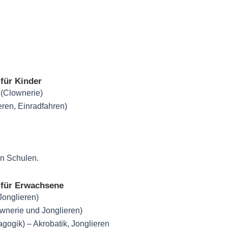
für Kinder
(Clownerie)
eren, Einradfahren)
in Schulen.
 für Erwachsene
onglieren)
wnerie und Jonglieren)
dagogik) – Akrobatik, Jonglieren